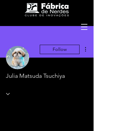
More actions
Follow
Julia Matsuda Tsuchiya