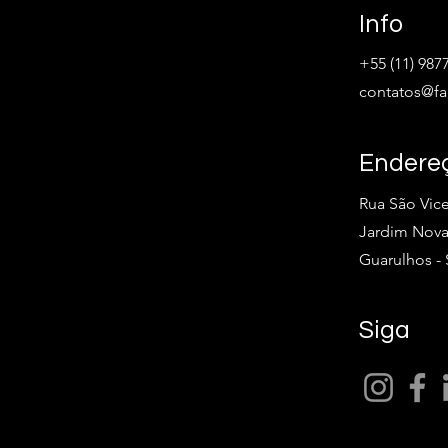
Info
+55 (11) 987
contatos@fa
Endere
Rua São Vice
Jardim Nov
Guarulhos - 
Siga