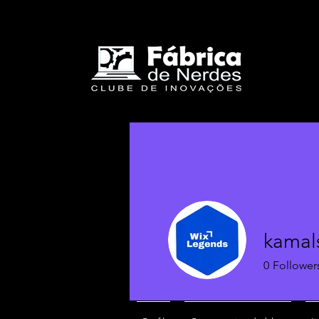
kamals
0
Follower