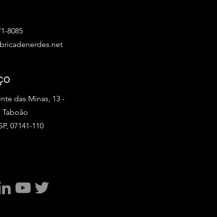
71-8085
bricadenerdes.net
ço
nte das Minas, 13 -
a Taboão
SP, 07141-110